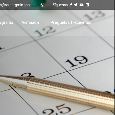
s@osinergmin.gob.pe
Síguenos
ograma
Admisión
Preguntas frecuentes