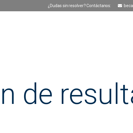
¿Dudas sin resolver? Contáctanos:
beca
Sobre el Programa
Cron
n de resul