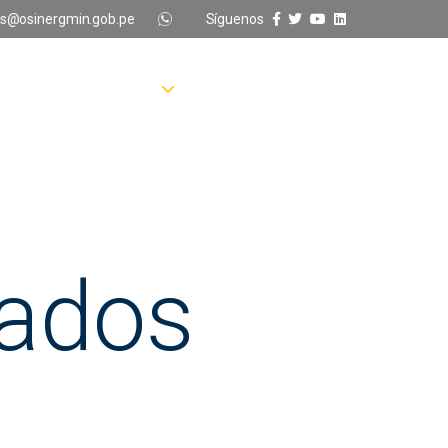
s@osinergmin.gob.pe
Síguenos
ograma
Admisión
Preguntas frecuentes
tados