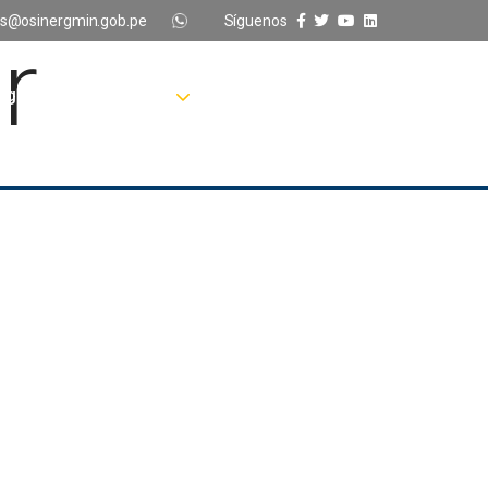
s@osinergmin.gob.pe
Síguenos
r
ograma
Admisión
Preguntas frecuentes