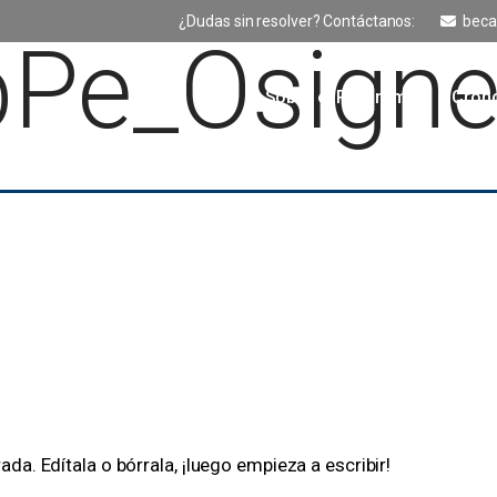
¿Dudas sin resolver? Contáctanos:
beca
Pe_Osigne
Sobre el Programa
Cron
a. Edítala o bórrala, ¡luego empieza a escribir!